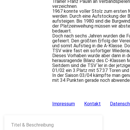
Trainer Franz Paulin an Verbandspiele
verzeichnen.
1967 konnte voller Stolz zum ersten 
werden. Durch eine Aufstockung der B
aufsteigen. Bis 1980 sind die Burgwin
der Platzeinweihung müssen wir abste
bedauert.
Doch nach sechs Jahren wurden die Fu
gefeiert. Den größten Erfolg der Vere
und somit Aufstieg in die A-Klasse. D
TSV wäre fast ein sofortiger Wieder
Dieses Vorhaben wurde aber dann in de
herausragende Bilanz des C-Klassen M
Seitdem sind die TSV´ler in der jetzig
01/02 ein 3.Platz mit 57:37 Toren und
In der Saison 03/04 kämpfte man gen
mit 34 Punkten gerade noch abwende
Impressum
Kontakt
Datensch
Titel & Beschreibung