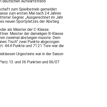
en deutlichen Aufwärtstrend
nschaft zum Spielbetrieb gemeldet
lasse zum ersten Mal nach 24 Jahren
chteter Gegner. „Ausgerechnet im Jahr
des neuen Sportplatzes der Abstieg
der als Meister der C-Klasse
ettner. Meister der damaligen B-Klasse
ahren zweimal absteigen musste. Dem
ünen Tisch“ zwei Punkte abgezogen.
t. 44:4 Punkte und 71:21 Tore war die
isklassen Urgesteins war in der Saison
Platz 13. und 36 Punkten und 06/07