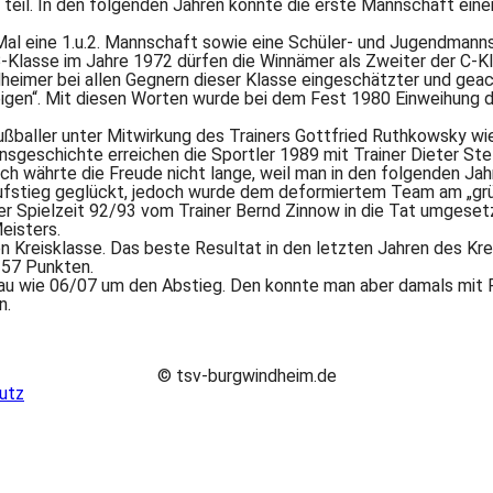
n teil. In den folgenden Jahren konnte die erste Mannschaft ein
Mal eine 1.u.2. Mannschaft sowie eine Schüler- und Jugendman
-Klasse im Jahre 1972 dürfen die Winnämer als Zweiter der C-K
dheimer bei allen Gegnern dieser Klasse eingeschätzter und gea
igen“. Mit diesen Worten wurde bei dem Fest 1980 Einweihung 
ßballer unter Mitwirkung des Trainers Gottfried Ruthkowsky wie
insgeschichte erreichen die Sportler 1989 mit Trainer Dieter St
och währte die Freude nicht lange, weil man in den folgenden J
aufstieg geglückt, jedoch wurde dem deformiertem Team am „gr
r Spielzeit 92/93 vom Trainer Bernd Zinnow in die Tat umgesetz
eisters.
en Kreisklasse. Das beste Resultat in den letzten Jahren des Kre
 57 Punkten.
au wie 06/07 um den Abstieg. Den konnte man aber damals mit 
n.
© tsv-burgwindheim.de
utz